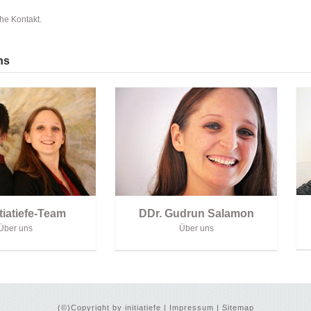
ehe
Kontakt
.
ns
tiatiefe-Team
DDr. Gudrun Salamon
Über uns
Über uns
(©)Copyright by initiatiefe |
Impressum
|
Sitemap